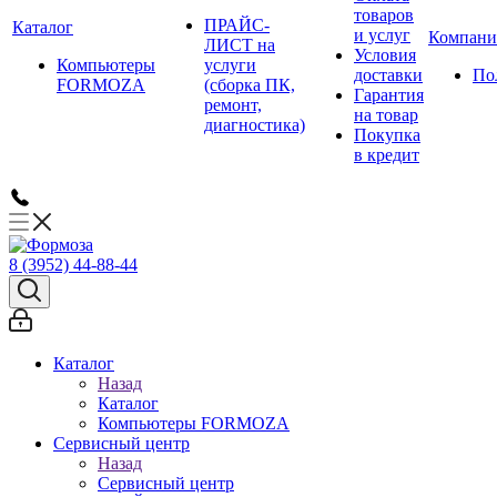
товаров
ПРАЙС-
Каталог
и услуг
Компани
ЛИСТ на
Условия
Компьютеры
услуги
доставки
По
FORMOZA
(сборка ПК,
Гарантия
ремонт,
на товар
диагностика)
Покупка
в кредит
8 (3952) 44-88-44
Каталог
Назад
Каталог
Компьютеры FORMOZA
Сервисный центр
Назад
Сервисный центр